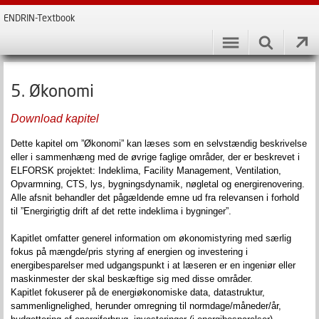
ENDRIN-Textbook
5. Økonomi
Download kapitel
Dette kapitel om ”Økonomi” kan læses som en selvstændig beskrivelse
eller i sammenhæng med de øvrige faglige områder, der er beskrevet i
ELFORSK projektet: Indeklima, Facility Management, Ventilation,
Opvarmning, CTS, lys, bygningsdynamik, nøgletal og energirenovering.
Alle afsnit behandler det pågældende emne ud fra relevansen i forhold
til ”Energirigtig drift af det rette indeklima i bygninger”.
Kapitlet omfatter generel information om økonomistyring med særlig
fokus på mængde/pris styring af energien og investering i
energibesparelser med udgangspunkt i at læseren er en ingeniør eller
maskinmester der skal beskæftige sig med disse områder.
Kapitlet fokuserer på de energiøkonomiske data, datastruktur,
sammenlignelighed, herunder omregning til normdage/måneder/år,