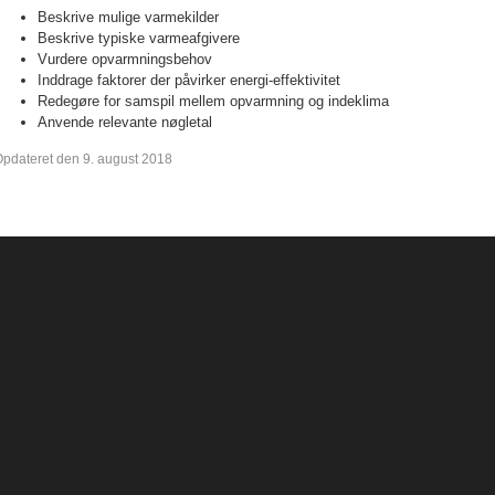
Beskrive mulige varmekilder
Beskrive typiske varmeafgivere
Vurdere opvarmningsbehov
Inddrage faktorer der påvirker energi-effektivitet
Redegøre for samspil mellem opvarmning og indeklima
Anvende relevante nøgletal
pdateret den 9. august 2018