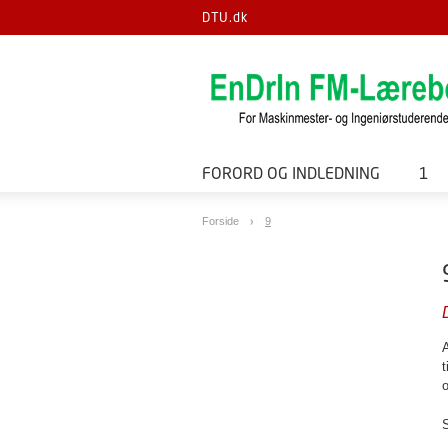
DTU.dk
FORORD OG INDLEDNING
1
Forside
9
A
t
o
S