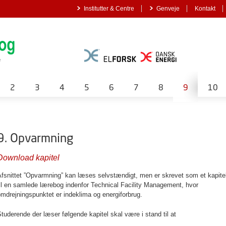
Institutter & Centre
Genveje
Kontakt
2
3
4
5
6
7
8
9
10
9. Opvarmning
Download kapitel
fsnittet ”Opvarmning” kan læses selvstændigt, men er skrevet som et kapite
il en samlede lærebog indenfor Technical Facility Management, hvor
mdrejningspunktet er indeklima og energiforbrug.
tuderende der læser følgende kapitel skal være i stand til at